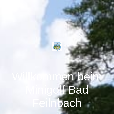
Willkommen beim
Minigolf Bad
Feilnbach