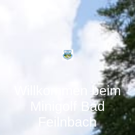
Willkommen beim
Minigolf Bad
Feilnbach